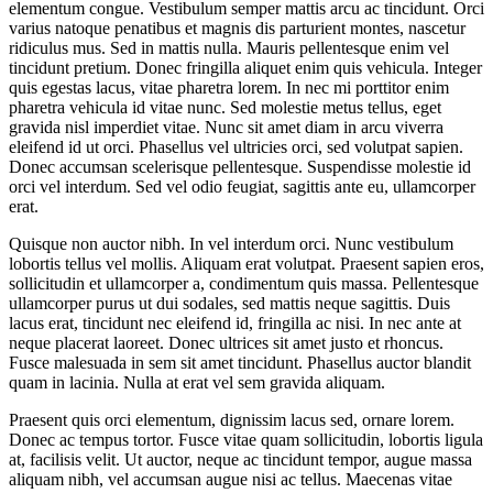
elementum congue. Vestibulum semper mattis arcu ac tincidunt. Orci
varius natoque penatibus et magnis dis parturient montes, nascetur
ridiculus mus. Sed in mattis nulla. Mauris pellentesque enim vel
tincidunt pretium. Donec fringilla aliquet enim quis vehicula. Integer
quis egestas lacus, vitae pharetra lorem. In nec mi porttitor enim
pharetra vehicula id vitae nunc. Sed molestie metus tellus, eget
gravida nisl imperdiet vitae. Nunc sit amet diam in arcu viverra
eleifend id ut orci. Phasellus vel ultricies orci, sed volutpat sapien.
Donec accumsan scelerisque pellentesque. Suspendisse molestie id
orci vel interdum. Sed vel odio feugiat, sagittis ante eu, ullamcorper
erat.
Quisque non auctor nibh. In vel interdum orci. Nunc vestibulum
lobortis tellus vel mollis. Aliquam erat volutpat. Praesent sapien eros,
sollicitudin et ullamcorper a, condimentum quis massa. Pellentesque
ullamcorper purus ut dui sodales, sed mattis neque sagittis. Duis
lacus erat, tincidunt nec eleifend id, fringilla ac nisi. In nec ante at
neque placerat laoreet. Donec ultrices sit amet justo et rhoncus.
Fusce malesuada in sem sit amet tincidunt. Phasellus auctor blandit
quam in lacinia. Nulla at erat vel sem gravida aliquam.
Praesent quis orci elementum, dignissim lacus sed, ornare lorem.
Donec ac tempus tortor. Fusce vitae quam sollicitudin, lobortis ligula
at, facilisis velit. Ut auctor, neque ac tincidunt tempor, augue massa
aliquam nibh, vel accumsan augue nisi ac tellus. Maecenas vitae