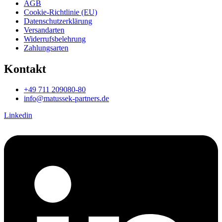
AGB
Cookie-Richtlinie (EU)
Datenschutzerklärung
Versandarten
Widerrufsbelehrung
Zahlungsarten
Kontakt
+49 711 209080-80
info@matussek-partners.de
Linkedin